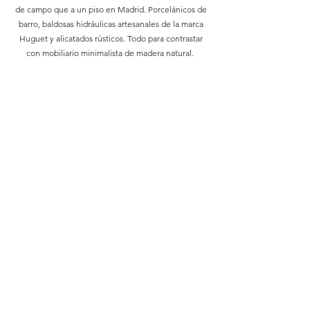
de campo que a un piso en Madrid. Porcelánicos de
barro, baldosas hidráulicas artesanales de la marca
Huguet y alicatados rústicos. Todo para contrastar
con mobiliario minimalista de madera natural.
DIRECCIÓN: calle Reina Mercedes nº 22
PROMOTORES: Confidencial